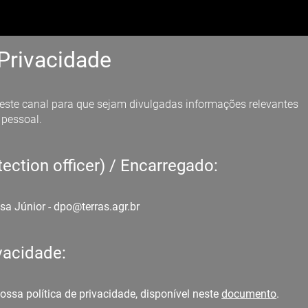
 Privacidade
a este canal para que sejam divulgadas informações relevantes
 pessoal.
ection officer) / Encarregado:
sa Júnior - dpo@terras.agr.br
ivacidade:
ossa política de privacidade, disponível neste
documento
.