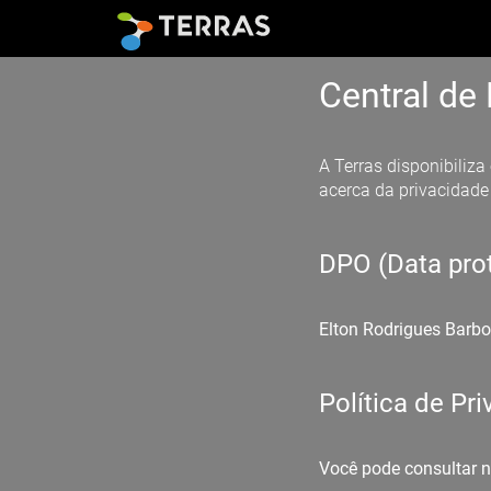
Central de
A Terras disponibiliz
acerca da privacidade
DPO (Data prot
Elton Rodrigues Barbo
Política de Pr
Você pode consultar n